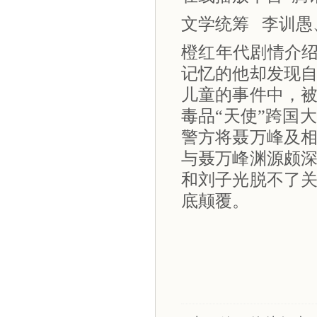
文学统筹
李训愚
橙红年代剧情介绍
记忆的他却发现
儿童的事件中，
毒品“天使”跨国
警方将聂万峰及
与聂万峰渊源颇
和刘子光脱不了
底颠覆。