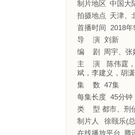
制片地区
中国大
拍摄地点
天津、
首播时间
2018
年
导
演
刘新
编
剧
周宇、张
主
演
陈伟霆
斌，李建义，胡潇
集
数
47
集
每集长度
45
分钟
类
型
都市、刑
制片人
徐颐乐
(
在线播放平台
腾