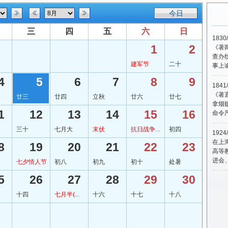
三
四
五
六
日
183
1
2
《著
查办
建军节
二十
事上
4
5
6
7
8
9
184
《著
廿三
廿四
立秋
廿六
廿七
拿烟
1
12
13
14
15
16
命令
三十
七月大
末伏
抗日战争...
初四
192
在上
8
19
20
21
22
23
高等
进会
七夕情人节
初八
初九
初十
处暑
5
26
27
28
29
30
十四
七月半(...
十六
十七
十八