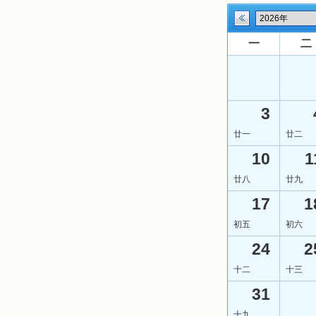
一
二
3
廿一
廿二
10
1
廿八
廿九
17
1
初五
初六
24
2
十二
十三
31
十九