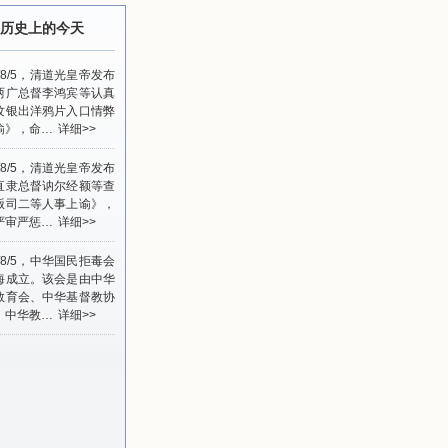
历史上的今天
0/8/5，清道光皇帝发布
两广总督李鸿宾等认真
纹银出洋鸦片入口情弊
谕》，命…
详细>>
1/8/5，清道光皇帝发布
直隶总督讷尔经额等查
贩司二等人事上谕》，
严审严惩…
详细>>
4/8/5，中华国民拒毒会
海成立。该会是由中华
教育会、中华基督教协
、中华教…
详细>>